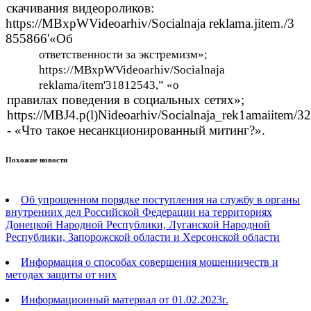
скачивания видеороликов:
https://MBxpWVideoarhiv/Socialnaja reklama.jitem./3
855866'«Об
ответственности за экстремизм»;
https://MBxpWVideoarhiv/Socialnaja
reklama/item'31812543,”
«о
правилах поведения в социальных сетях»;
https://MBJ4.p(l)Nideoarhiv/Socialnaja_rek1amaiitem/3
- «Что такое несанкционированный митинг?».
Похожие новости
Об упрощенном порядке поступления на службу в органы
внутренних дел Российской Федерации на территориях
Донецкой Народной Республики, Луганской Народной
Республики, Запорожской области и Херсонской области
Информация о способах совершения мошенничеств и
методах защиты от них
Информационный материал от 01.02.2023г.