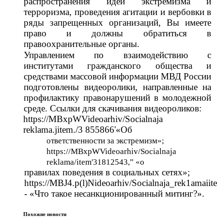
распространения идей экстремизма и
терроризма, проведения агитации и вербовки в
ряды запрещенных организаций, Вы имеете
право и должны обратиться в
правоохранительные органы.
Управлением по взаимодействию с
институтами гражданского общества и
средствами массовой информации МВД России
подготовлены видеоролики, направленные на
профилактику правонарушений в молодежной
среде. Ссылки для скачивания видеороликов:
https://MBxpWVideoarhiv/Socialnaja
reklama.jitem./3 855866'«Об
ответственности за экстремизм»;
https://MBxpWVideoarhiv/Socialnaja
reklama/item'31812543,”
«о
правилах поведения в социальных сетях»;
https://MBJ4.p(l)Nideoarhiv/Socialnaja_rek1amaii
- «Что такое несанкционированный митинг?».
Похожие новости