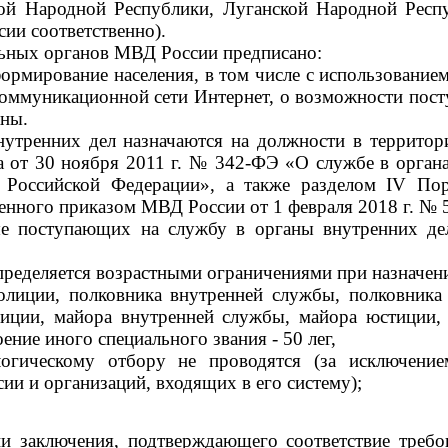
ой Народной Республики, Луганской Народной Респу
сии соответственно).
льных органов МВД России предписано:
формирование населения, в том числе с использовани
оммуникационной сети Интернет, о возможности посту
аны.
нутренних дел назначаются на должности в террито
на от 30 ноября 2011 г. № 342-ФЭ «О службе в орган
ы Российской Федерации», а также разделом IV По
енного приказом МВД России от 1 февраля 2018 г. № 
ые поступающих на службу в органы внутренних де
определяется возрастными ограничениями при назначе
олиции, полковника внутренней службы, полковника 
лиции, майора внутренней службы, майора юстиции,
ение иного специального звания - 50 лег,
огическому отбору не проводятся (за исключение
ии и организаций, входящих в его систему);
ии заключения, подтверждающего соответствие треб