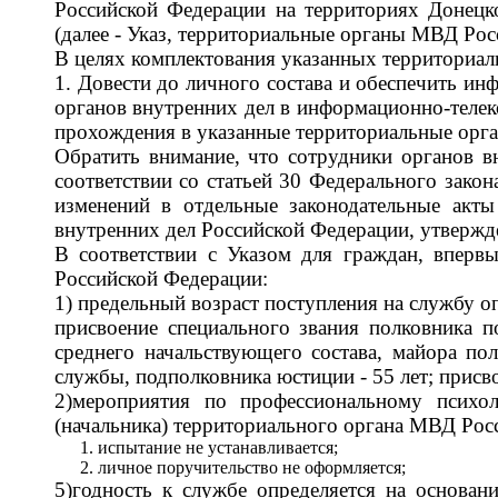
Российской Федерации на территориях Донецк
(далее - Указ, территориальные органы МВД Рос
В целях комплектования указанных территориа
1. Довести до личного состава и обеспечить ин
органов внутренних дел в информационно-телек
прохождения в указанные территориальные орг
Обратить внимание, что сотрудники органов в
соответствии со статьей 30 Федерального зако
изменений в отдельные законодательные акт
внутренних дел Российской Федерации, утвержд
В соответствии с Указом для граждан, вперв
Российской Федерации:
1) предельный возраст поступления на службу 
присвоение специального звания полковника п
среднего начальствующего состава, майора по
службы, подполковника юстиции - 55 лет; присво
2)мероприятия по профессиональному психол
(начальника) территориального органа МВД Росс
испытание не устанавливается;
личное поручительство не оформляется;
5)годность к службе определяется на основан