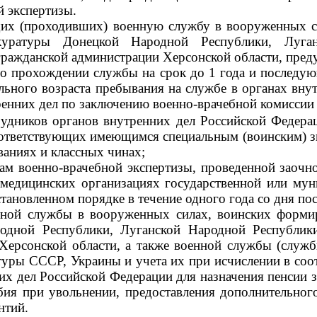
й экспертизы.
их (проходивших) военную службу в вооруженных си
куратуры Донецкой Народной Республики, Луган
ражданской администрации Херсонской области, преду
 о прохождении службы на срок до 1 года и последую
ельного возраста пребывания на службе в органах вну
енних дел по заключению военно-врачебной комиссии 
рудников органов внутренних дел Российской Федера
оответствующих имеющимся специальным (воинским) з
ваниях и классных чинах;
атам военно-врачебной экспертизы, проведенной заоч
 медицинских организациях государственной или мун
тановленном порядке в течение одного года со дня пос
нной службы в вооруженных силах, воинских форми
одной Республики, Луганской Народной Республики
 Херсонской области, а также военной службы (служ
уры СССР, Украины и учета их при исчислении в соот
них дел Российской Федерации для назначения пенсии з
бия при увольнении, предоставления дополнительног
нтий.