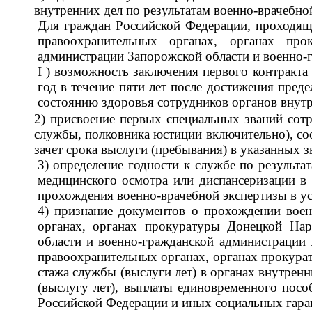
внутренних дел по результатам военно-врачебно
Для граждан Российской Федерации, проходящ
правоохранительных органах, органах про
администрации Запорожской области и военно-г
I ) возможность заключения первого контракта
год в течение пяти лет после достижения пред
состоянию здоровья сотрудников органов внутр
2) присвоение первых специальных званий сот
службы, полковника юстиции включительно), с
зачет срока выслуги (пребывания) в указанных з
З) определение годности к службе по результ
медицинского осмотра или диспансеризации в
прохождения военно-врачебной экспертизы в ус
4) признание документов о прохождении вое
органах, органах прокуратуры Донецкой Нар
области и военно-гражданской администрации
правоохранительных органах, органах прокурат
стажа службы (выслуги лет) в органах внутрен
(выслугу лет), выплаты единовременного посо
Российской Федерации и иных социальных гара