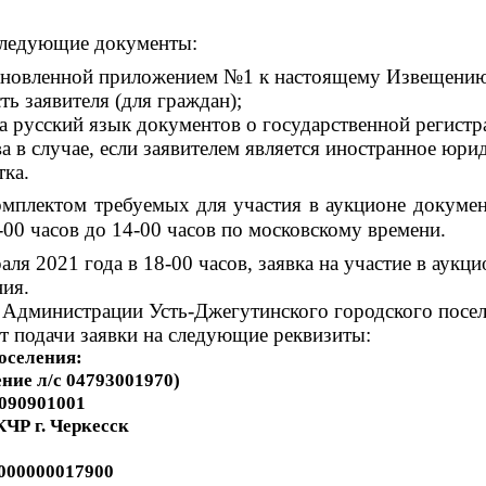
 следующие документы:
становленной приложением №1 к настоящему Извещен
ь заявителя (для граждан);
 русский язык документов о государственной регистра
а в случае, если заявителем является иностранное юри
ка.
плектом требуемых для участия в аукционе документ
3-00 часов до 14-00 часов по московскому времени.
аля 2021 года в 18-00 часов, заявка на участие в аукц
ния.
т Администрации Усть-Джегутинского городского посе
т подачи заявки на следующие реквизиты:
оселения:
ние л/с 04793001970)
 090901001
КЧР г. Черкесск
3000000017900