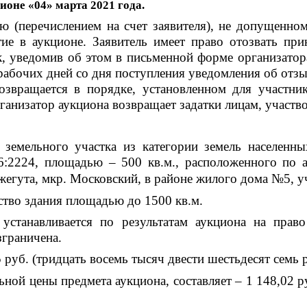
ионе «04» марта 2021 года.
ю (перечислением на счет заявителя), не допущенном
ие в аукционе. Заявитель имеет право отозвать при
к, уведомив об этом в письменной форме организатор
рабочих дней со дня поступления уведомления об отзыв
озвращается в порядке, установленном для участни
рганизатор аукциона возвращает задатки лицам, участв
земельного участка из категории земель населенн
:2224, площадью – 500 кв.м., расположенного по ад
Джегута, мкр. Московский, в районе жилого дома №5, 
ство здания площадью до 1500 кв.м.
станавливается по результатам аукциона на право
зграничена.
 руб. (тридцать восемь тысяч двести шестьдесят семь 
ной цены предмета аукциона, составляет – 1 148,02 р