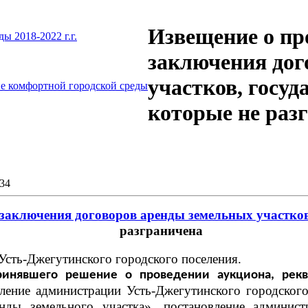
Извещение о пр
 2018-2022 г.г.
заключения дог
участков, госуд
е комфортной городской среды
которые не раз
934
 заключения договоров аренды земельных участков
разграничена
сть-Джегутинского городского поселения.
ринявшего решение о проведении аукциона, рекв
вление администрации Усть-Джегутинского городског
нды земельного участка», постановление админист