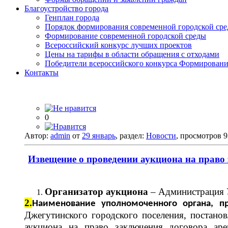
Благоустройство города
Генплан города
Порядок формирования современной городской среды
Формирование современной городской среды
Всероссийский конкурс лучших проектов
Цены на тарифы в области обращения с отходами
Победители всероссийского конкурса Формировани
Контакты
0
Автор:
admin
от
29 январь
, раздел:
Новости
, просмотров 
Извещение о проведении аукциона на право
Организатор аукциона
– Администрация У
2.
Наименование уполномоченного органа, п
Джегутинского городского поселения, постано
аукциона на право заключения договора аре