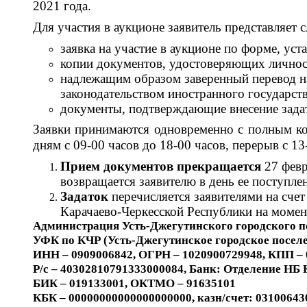
2021 года.
Для участия в аукционе заявитель представляет
заявка
на участие в аукционе по форме, у
копии документов, удостоверяющих личност
надлежащим образом заверенный перевод на
законодательством иностранного государств
документы, подтверждающие внесение задат
Заявки принимаются одновременно с полным ком
дням с 09-00 часов до 18-00 часов, перерыв с 1
Прием документов прекращается
27 февр
возвращается заявителю в день ее поступле
Задаток
перечисляется
заявителями на сче
Карачаево-Черкесской Республики на момен
Администрация Усть-Джегутинского городского п
УФК по КЧР (Усть-Джегутинское городское поселе
ИНН – 0909006842, ОГРН – 1020900729948, КПП –
Р/с – 40302810791333000084, Банк: Отделение НБ 
БИК – 019133001, ОКТМО – 91635101
КБК – 00000000000000000000, казн/счет: 0310064