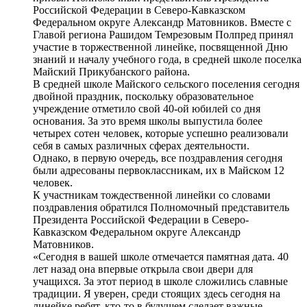
Российской Федерации в Северо-Кавказском
Федеральном округе Александр Матовников. Вместе с
Главой региона Рашидом Темрезовым Полпред принял
участие в торжественной линейке, посвященной Дню
знаний и началу учебного года, в средней школе поселка
Майский Прикубанского района.
В средней школе Майского сельского поселения сегодня
двойной праздник, поскольку образовательное
учреждение отметило свой 40-ой юбилей со дня
основания. За это время школы выпустила более
четырех сотен человек, которые успешно реализовали
себя в самых различных сферах деятельности.
Однако, в первую очередь, все поздравления сегодня
были адресованы первоклассникам, их в Майском 12
человек.
К участникам тождественной линейки со словами
поздравления обратился Полномочный представитель
Президента Российской Федерации в Северо-
Кавказском Федеральном округе Александр
Матовников.
«Сегодня в вашей школе отмечается памятная дата. 40
лет назад она впервые открыла свои двери для
учащихся. За этот период в школе сложились славные
традиции. Я уверен, среди стоящих здесь сегодня на
линейке ребят, кто-то в будущем сделает важные