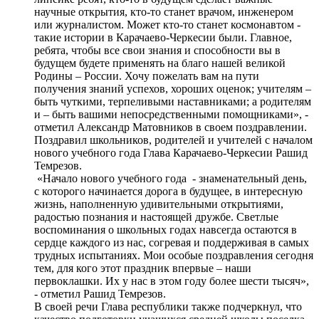
научные открытия, кто-то станет врачом, инженером
или журналистом. Может кто-то станет космонавтом -
такие истории в Карачаево-Черкесии были. Главное,
ребята, чтобы все свои знания и способности вы в
будущем будете применять на благо нашей великой
Родины – России. Хочу пожелать вам на пути
получения знаний успехов, хороших оценок; учителям –
быть чуткими, терпеливыми наставниками; а родителям
и – быть вашими непосредственными помощниками», -
отметил Александр Матовников в своем поздравлении.
Поздравил школьников, родителей и учителей с началом
нового учебного года Глава Карачаево-Черкесии Рашид
Темрезов.
«Начало нового учебного года - знаменательный день,
с которого начинается дорога в будущее, в интересную
жизнь, наполненную удивительными открытиями,
радостью познания и настоящей дружбе. Светлые
воспоминания о школьных годах навсегда остаются в
сердце каждого из нас, согревая и поддерживая в самых
трудных испытаниях. Мои особые поздравления сегодня
тем, для кого этот праздник впервые – наши
первоклашки. Их у нас в этом году более шести тысяч»,
- отметил Рашид Темрезов.
В своей речи Глава республики также подчеркнул, что