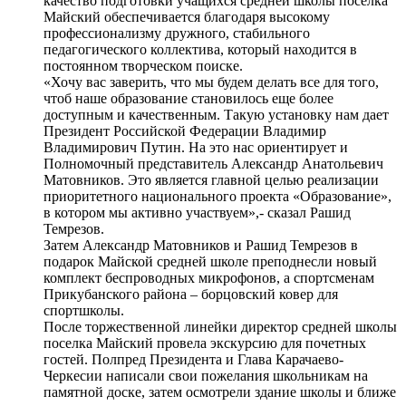
качество подготовки учащихся средней школы поселка
Майский обеспечивается благодаря высокому
профессионализму дружного, стабильного
педагогического коллектива, который находится в
постоянном творческом поиске.
«Хочу вас заверить, что мы будем делать все для того,
чтоб наше образование становилось еще более
доступным и качественным. Такую установку нам дает
Президент Российской Федерации Владимир
Владимирович Путин. На это нас ориентирует и
Полномочный представитель Александр Анатольевич
Матовников. Это является главной целью реализации
приоритетного национального проекта «Образование»,
в котором мы активно участвуем»,- сказал Рашид
Темрезов.
Затем Александр Матовников и Рашид Темрезов в
подарок Майской средней школе преподнесли новый
комплект беспроводных микрофонов, а спортсменам
Прикубанского района – борцовский ковер для
спортшколы.
После торжественной линейки директор средней школы
поселка Майский провела экскурсию для почетных
гостей. Полпред Президента и Глава Карачаево-
Черкесии написали свои пожелания школьникам на
памятной доске, затем осмотрели здание школы и ближе