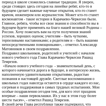
период в школе сложились славные традиции. Я уверен,
среди стоящих здесь сегодня на линейке ребят, кто-то в
будущем сделает важные научные открытия, кто-то станет
врачом, инженером или журналистом. Может кто-то станет
космонавтом - такие истории в Карачаево-Черкесии были.
Главное, ребята, чтобы все свои знания и способности вы в
будущем будете применять на благо нашей великой Родины –
России. Хочу пожелать вам на пути получения знаний
успехов, хороших оценок; учителям – быть чуткими,
терпеливыми наставниками; а родителям и – быть вашими
непосредственными помощниками», - отметил Александр
Матовников в своем поздравлении.
Поздравил школьников, родителей и учителей с началом
нового учебного года Глава Карачаево-Черкесии Рашид
Темрезов.
«Начало нового учебного года - знаменательный день, с
которого начинается дорога в будущее, в интересную жизнь,
наполненную удивительными открытиями, радостью
познания и настоящей дружбе. Светлые воспоминания о
школьных годах навсегда остаются в сердце каждого из нас,
согревая и поддерживая в самых трудных испытаниях. Мои
особые поздравления сегодня тем, для кого этот праздник
впервые – наши первоклашки. Их у нас в этом году более
шести тысяч», - отметил Рашид Темрезов.
В своей речи Глава республики также подчеркнул, что