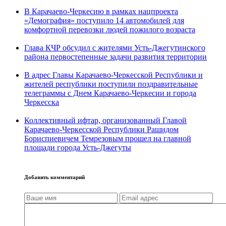
В Карачаево-Черкесию в рамках нацпроекта
«Демография» поступило 14 автомобилей для
комфортной перевозки людей пожилого возраста
Глава КЧР обсудил с жителями Усть-Джегутинского
района первостепенные задачи развития территории
В адрес Главы Карачаево-Черкесской Республики и
жителей республики поступили поздравительные
телеграммы с Днем Карачаево-Черкесии и города
Черкесска
Коллективный ифтар, организованный Главой
Карачаево-Черкесской Республики Рашидом
Бориспиевичем Темрезовым прошел на главной
площади города Усть-Джегуты
Добавить комментарий