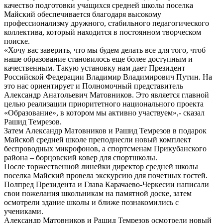
качество подготовки учащихся средней школы поселка
Майский обеспечивается благодаря высокому
профессионализму дружного, стабильного педагогического
коллектива, который находится в постоянном творческом
поиске.
«Хочу вас заверить, что мы будем делать все для того, чтоб
наше образование становилось еще более доступным и
качественным. Такую установку нам дает Президент
Российской Федерации Владимир Владимирович Путин. На
это нас ориентирует и Полномочный представитель
Александр Анатольевич Матовников. Это является главной
целью реализации приоритетного национального проекта
«Образование», в котором мы активно участвуем»,- сказал
Рашид Темрезов.
Затем Александр Матовников и Рашид Темрезов в подарок
Майской средней школе преподнесли новый комплект
беспроводных микрофонов, а спортсменам Прикубанского
района – борцовский ковер для спортшколы.
После торжественной линейки директор средней школы
поселка Майский провела экскурсию для почетных гостей.
Полпред Президента и Глава Карачаево-Черкесии написали
свои пожелания школьникам на памятной доске, затем
осмотрели здание школы и ближе познакомились с
учениками.
Александр Матовников и Рашид Темрезов осмотрели новый