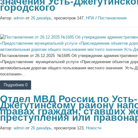
значения Усть-Джегутинско
городского
Автор:
admin
от
26 декабрь
, просмотров 147,
НПА
/
Постановления
Постановление от 26.12.2025 №1685 Об утверждении административног
«Предоставление муниципальной услуги «Присоединение объектов доро
автомобильным дорогам общего пользования местного значения Усть-Дж
поселения»...
Подробнее
0
Отдел МВД России по Усть-
Джегутинскому району нап
правах граждан, ставших 
преступления или правона
Автор:
admin
от
26 декабрь
, просмотров 123,
Новости