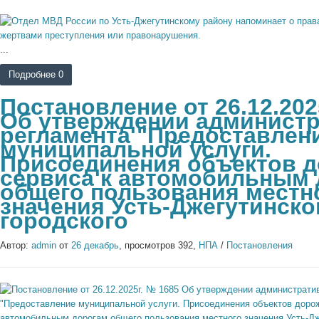
...
Подробнее
0
Постановление от 26.12.202
Об утверждении администр
регламента "Предоставлен
муниципальной услуги.
Присоединения объектов 
сервиса к автомобильным 
общего пользования местн
значения Усть-Джегутинско
городского
Автор:
admin
от
26 декабрь
, просмотров 392,
НПА
/
Постановления