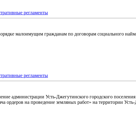
тративные регламенты
м порядке малоимущим гражданам по договорам социального на
тративные регламенты
вление администрации Усть-Джегутинского городского поселени
а ордеров на проведение земляных работ» на территории Усть-Д