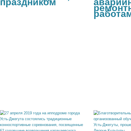
праздником
аварий
ремонт
работам