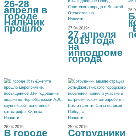
26-28
«Мо
апреля в
26.0
городе
Б
Нальчик
Новости
к
прошло
"
27.04.2019г.
27 апреля
п
2019 года
на
ипподроме
города
Новости
Новости
26.04.2019г.
25.04.2019г.
В городе
Сотрудники