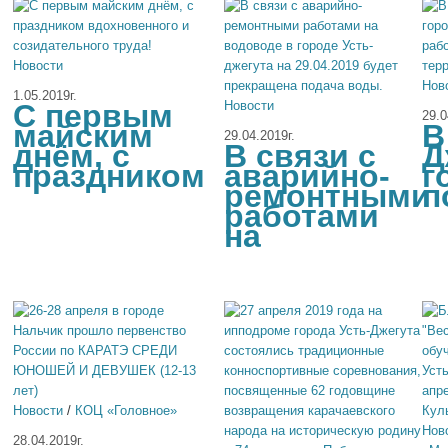
Новости
Нов
1.05.2019г.
C первым
Новости
29.0
майским
В
29.04.2019г.
днём, с
В связи с
Д
праздником
аварийно-
г
ремонтными
п
работами
на
Новости
/
КОЦ «Головное»
Нов
28.04.2019г.