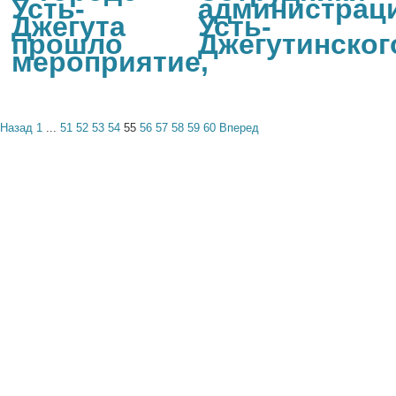
Усть-
администрац
Джегута
Усть-
прошло
Джегутинског
мероприятие,
Назад
1
...
51
52
53
54
55
56
57
58
59
60
Вперед