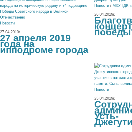
Новости
/
МКУ ГДК «
26.04.2019г.
Благот
Новости
концерт
победы
27.04.2019г.
27 апреля 2019
года на
ипподроме города
Новости
25.04.2019г.
Сотруд
админи
Усть-
Джегути