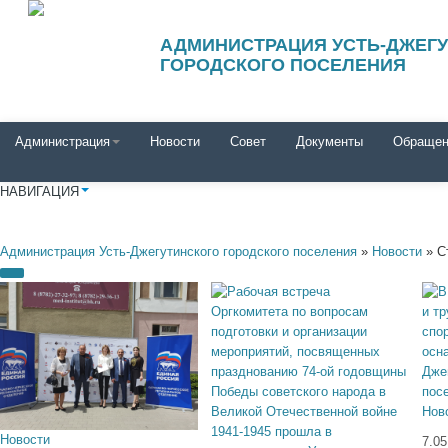
АДМИНИСТРАЦИЯ УСТЬ-ДЖЕГ
ГОРОДСКОГО ПОСЕЛЕНИЯ
Администрация
Новости
Совет
Документы
Обращен
НАВИГАЦИЯ
Администрация Усть-Джегутинского городского поселения
»
Новости
» С
Нов
Новости
7.05