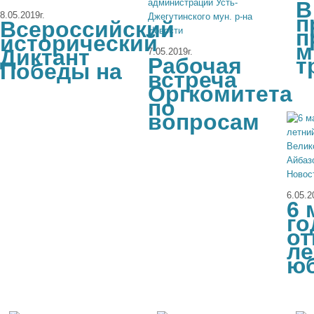
В
8.05.2019г.
п
Всероссийский
Новости
п
исторический
м
Диктант
7.05.2019г.
Рабочая
т
Победы на
встреча
Оргкомитета
по
вопросам
Новос
6.05.2
6 
го
от
ле
ю