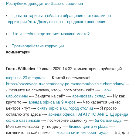
Республике доводит до Вашего сведения
Цены на тарифы в области обращения с отходами на
территории Усть-Джегутинского городского поселения
Что из себя представляет машино-место?
Противодействие коррупции
Комментарии
Гость Williedex
29 июля 2020 14:32 комментариев публикаций
шары на 23 февраля
---- Кликай по ссылочке! ----
https://boxvoyage.ru/chemodany-po-razmeram/bolshie-chemodany/
---
- Нажмите на ссылочку, чтобы посмотреть сайт ----
шары
барбоскины
---- Зайдите на сайт ----
арендовать склад
---- Ну как
круто то ----
аренда офиса бц 9 Акров
---- Что касается бизнес
центров - тут ----
снять офис в бц город столиц
---- Я просто
оставлю это здесь ----
арнеда офиса НАГАТИНО АЙЛЕНД
аренда
офиса саввинский
---- посмотрите ссылочку ----
бц белые сады
----
Мой комментарий тут по делу ----
бизнес центр w plaza
-----
взгляните на сайт ниже ----
москва сити империя тауэр
---- БЦ для