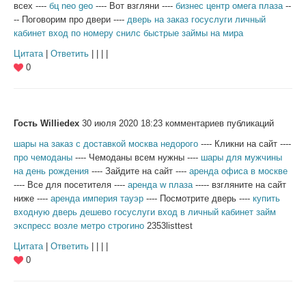
всех ----
бц neo geo
---- Вот взгляни ----
бизнес центр омега плаза
--
-- Поговорим про двери ----
дверь на заказ
госуслуги личный
кабинет вход по номеру снилс
быстрые займы на мира
Цитата
|
Ответить
| | | |
0
Гость Williedex
30 июля 2020 18:23 комментариев публикаций
шары на заказ с доставкой москва недорого
---- Кликни на сайт ----
про чемоданы
---- Чемоданы всем нужны ----
шары для мужчины
на день рождения
---- Зайдите на сайт ----
аренда офиса в москве
---- Все для посетителя ----
аренда w плаза
----- взгляните на сайт
ниже ----
аренда империя тауэр
---- Посмотрите дверь ----
купить
входную дверь дешево
госуслуги вход в личный кабинет
займ
экспресс возле метро строгино
2353listtest
Цитата
|
Ответить
| | | |
0