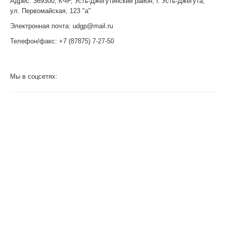
Адрес: 369300, КЧР, Усть-Джегутинский район, г. Усть-Джегута,
ул. Первомайская, 123 "а"
Электронная почта: udgp@mail.ru
Телефон/факс: +7 (87875) 7-27-50
Мы в соцсетях: