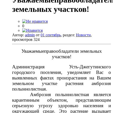
земельных участков! ​
0
Автор:
admin
от
01 сентябрь
, раздел:
Новости
,
просмотров 324
Уважаемые
правообладатели земельных
участков
!
Администрация Усть-Джегутинского
городского поселения,
уведомляет Вас
о
выявленных фактах произрастания на Вашем
земельном участке растения
амброзия
полыннолистная.
Амброзия полыннол
истная является
карантинным объектом, представляющим
серьезную угрозу здоровью населения и
окружающей среде. Это растение вызывает